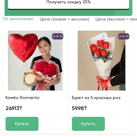
Цена (низкая > высокая)
Цена (высокая > низ
По умолчанию
0-0-12
0-0-12
Комбо Romantic
Букет из 5 красных роз
26913₸
5998₸
Купить
Купить