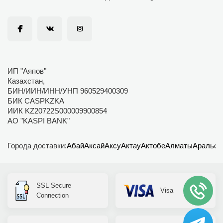
ИП "Аяпов"
Казахстан,
БИН/ИИН/ИНН/УНП 960529400309
БИК CASPKZKA
ИИК KZ20722S000009900854
АО "KASPI BANK"
Города доставки:
Абай
Аксай
Аксу
Актау
Актобе
Алматы
Аральск
SSL Secure
Visa
Connection