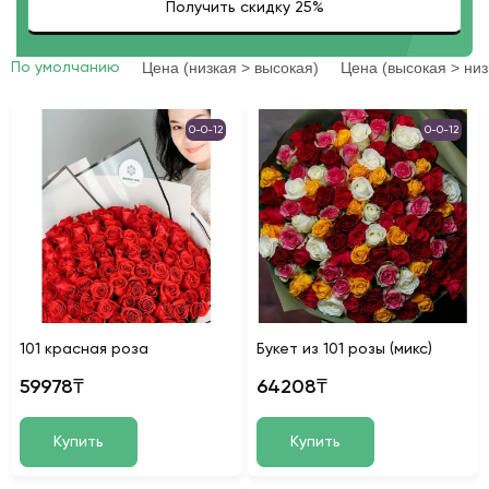
Цена (низкая > высокая)
Цена (высокая > низ
По умолчанию
0-0-12
0-0-12
101 красная роза
Букет из 101 розы (микс)
59978₸
64208₸
Купить
Купить