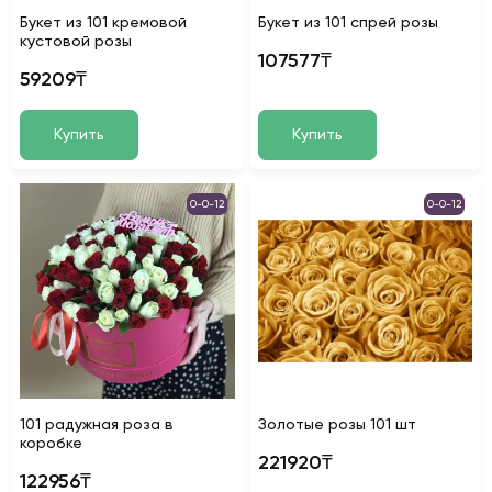
Букет из 101 кремовой
Букет из 101 спрей розы
кустовой розы
107577₸
59209₸
Купить
Купить
0-0-12
0-0-12
101 радужная роза в
Золотые розы 101 шт
коробке
221920₸
122956₸