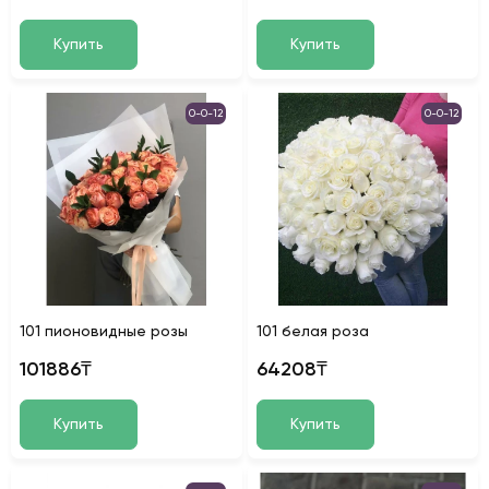
Купить
Купить
0-0-12
0-0-12
101 пионовидные розы
101 белая роза
101886₸
64208₸
Купить
Купить