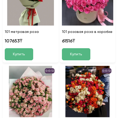
101 метровая роза
101 розовая роза в коробке
107653₸
61516₸
Купить
Купить
0-0-12
0-0-12