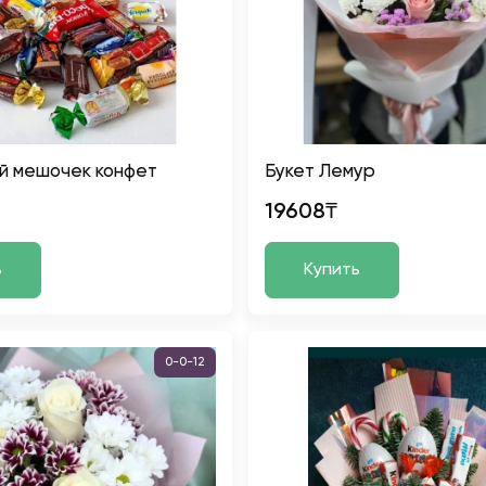
й мешочек конфет
Букет Лемур
19608₸
ь
Купить
0-0-12