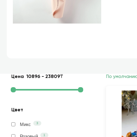
Цена
10896
-
23809
₸
По умолчани
Цвет
3
Микс
1
Розовый