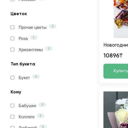
Цветок
2
Прочие цветы
1
Роза
Новогодни
2
Хризантемы
10896₸
Тип букета
Купит
4
Букет
Кому
3
Бабушке
2
Коллеге
3
Любимой