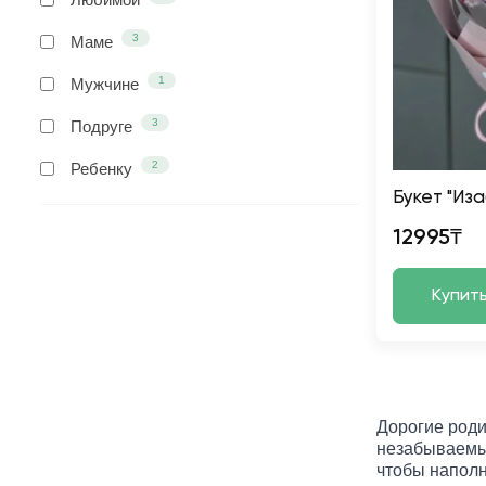
3
Маме
1
Мужчине
3
Подруге
2
Ребенку
Букет "Иза
12995₸
Купит
Дорогие роди
незабываемы
чтобы наполн