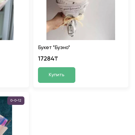
Букет "Буэно"
17284₸
Купить
0-0-12