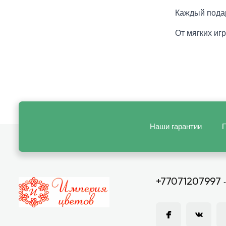
Каждый подар
От мягких иг
Наши гарантии
П
+77071207997