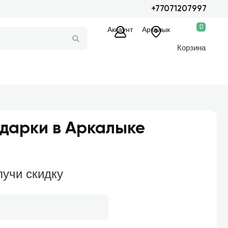
+77071207997
0
Аккаунт
Аркалык
Корзина
одарки в Аркалыке
лучи скидку