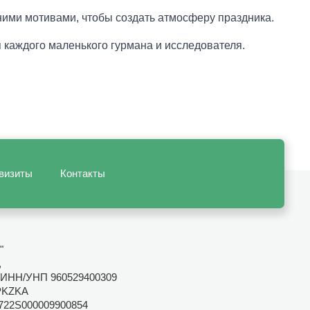
ими мотивами, чтобы создать атмосферу праздника.
я каждого маленького гурмана и исследователя.
визиты
Контакты
"
,
ИНН/УНП 960529400309
PKZKA
722S000009900854