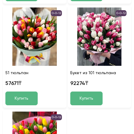
0-0-12
0-0-12
51 тюльпан
Букет из 101 тюльпана
57671₸
92274₸
Купить
Купить
0-0-12