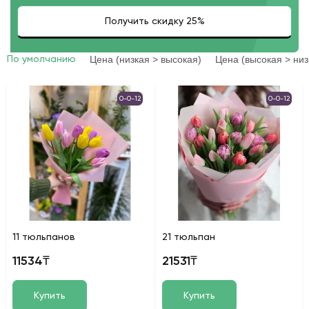
Цена (низкая > высокая)
Цена (высокая > низ
По умолчанию
0-0-12
0-0-12
11 тюльпанов
21 тюльпан
11534₸
21531₸
Купить
Купить