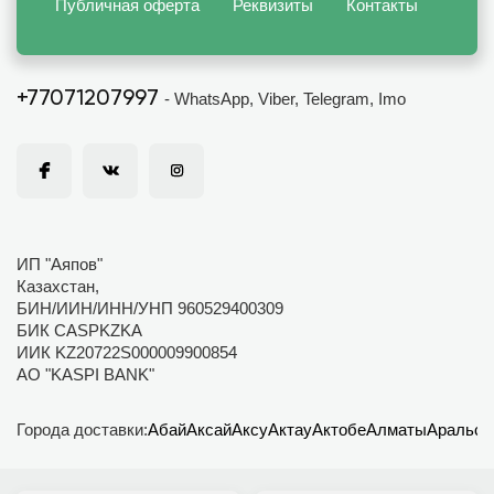
Публичная оферта
Реквизиты
Контакты
+77071207997
- WhatsApp, Viber, Telegram, Imo
ИП "Аяпов"
Казахстан,
БИН/ИИН/ИНН/УНП 960529400309
БИК CASPKZKA
ИИК KZ20722S000009900854
АО "KASPI BANK"
Города доставки:
Абай
Аксай
Аксу
Актау
Актобе
Алматы
Аральск