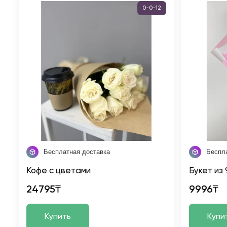
0-0-12
Бесплатная доставка
Беспл
Кофе с цветами
Букет из
24795₸
9996₸
Купить
Купи