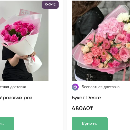
0-0-12
атная доставка
Бесплатная доставка
 9 розовых роз
Букет Desire
48060₸
ть
Купить