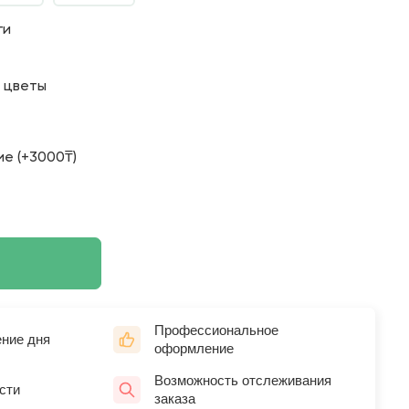
ги
о цветы
е (+3000₸)
Профессиональное
ение дня
оформление
Возможность отслеживания
сти
заказа