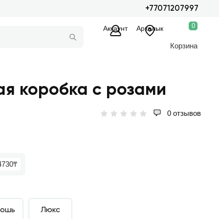
+77071207997
0
Аккаунт
Аркалык
Корзина
я коробка с розами
0 отзывов
4730₸
кошь
Люкс