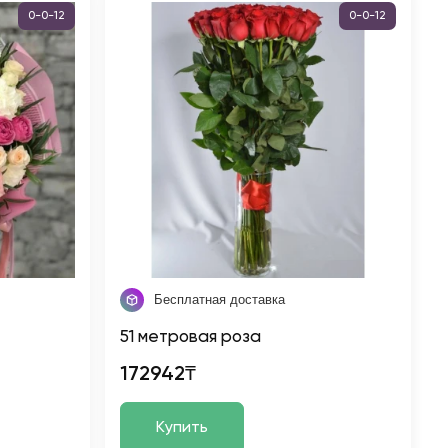
0-0-12
0-0-12
Бесплатная доставка
51 метровая роза
172942₸
Купить