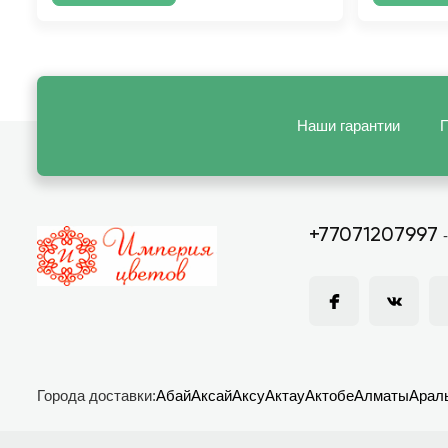
Наши гарантии
П
+77071207997
Города доставки:
Абай
Аксай
Аксу
Актау
Актобе
Алматы
Арал