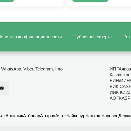
олитика конфиденциальности
Публичная оферта
Рек
- WhatsApp, Viber, Telegram, Imo
ИП "Аяпов
Казахстан
БИН/ИИН/
БИК CAS
ИИК KZ20
АО "KASP
ьск
Аркалык
Атбасар
Атырау
Аягоз
Байконур
Балхаш
Боровое
Держа