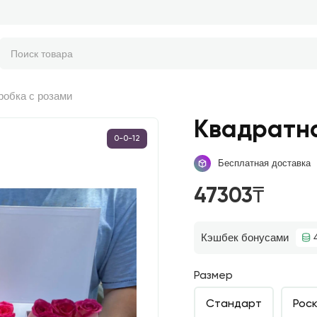
робка с розами
Квадратна
0-0-12
Бесплатная доставка
47303₸
Кэшбек бонусами
Размер
Стандарт
Рос