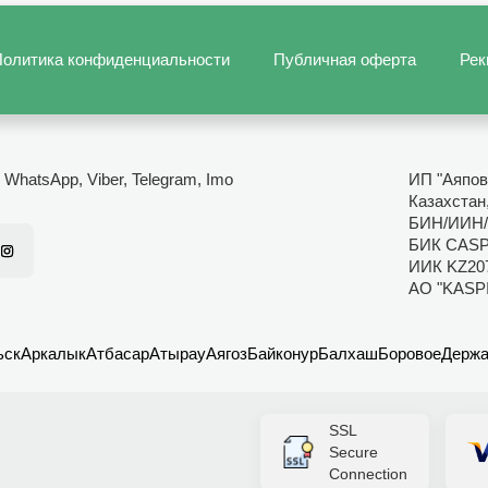
олитика конфиденциальности
Публичная оферта
Рек
- WhatsApp, Viber, Telegram, Imo
ИП "Аяпов
Казахстан
БИН/ИИН/
БИК CAS
ИИК KZ20
АО "KASP
ьск
Аркалык
Атбасар
Атырау
Аягоз
Байконур
Балхаш
Боровое
Держа
SSL
Secure
Connection