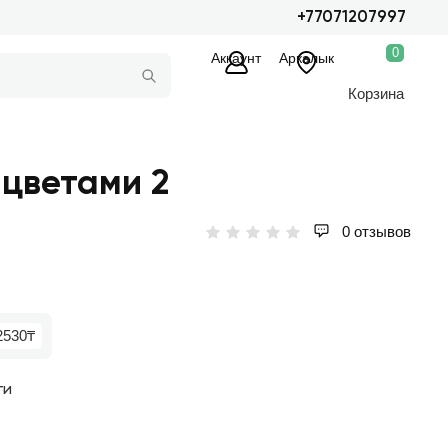
+77071207997
0
Аккаунт
Аркалык
Корзина
 цветами 2
0 отзывов
2530₸
ги