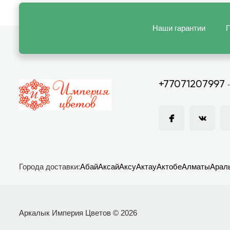
Наши гарантии
П
+77071207997
Города доставки:
Абай
Аксай
Аксу
Актау
Актобе
Алматы
Арал
Аркалык Империя Цветов © 2026