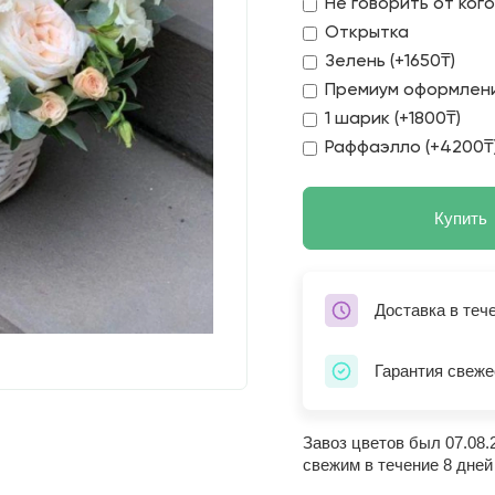
Не говорить от ког
Открытка
Зелень (+1650₸)
Премиум оформлени
1 шарик (+1800₸)
Раффаэлло (+4200₸
Купить
Доставка в теч
Гарантия свеже
Завоз цветов был 07.08.
свежим в течение 8 дней