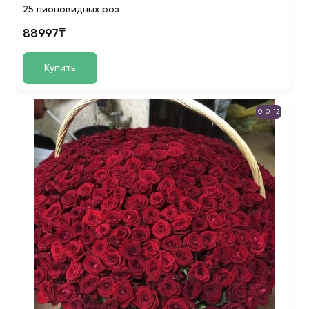
25 пионовидных роз
88997₸
Купить
0-0-12