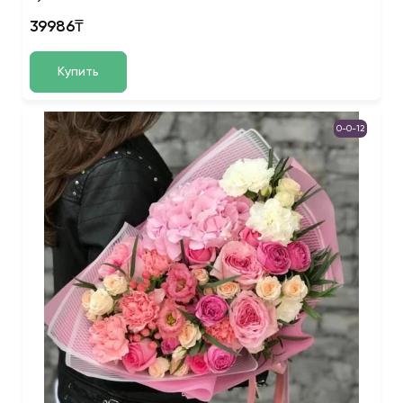
39986₸
Купить
0-0-12