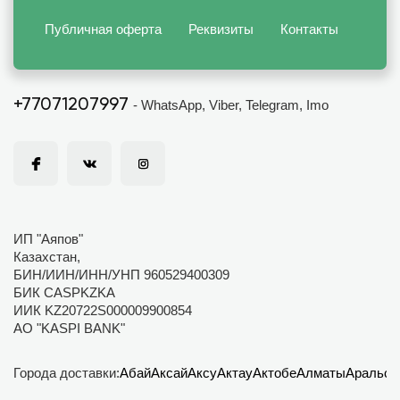
Публичная оферта
Реквизиты
Контакты
+77071207997
- WhatsApp, Viber, Telegram, Imo
ИП "Аяпов"
Казахстан,
БИН/ИИН/ИНН/УНП 960529400309
БИК CASPKZKA
ИИК KZ20722S000009900854
АО "KASPI BANK"
Города доставки:
Абай
Аксай
Аксу
Актау
Актобе
Алматы
Аральск