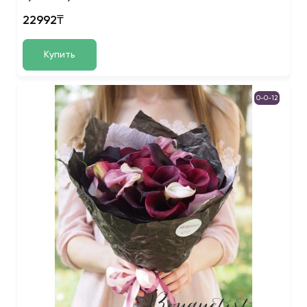
22992₸
Купить
0-0-12