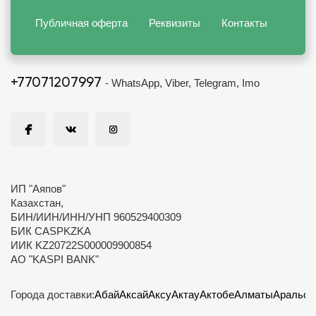
Публичная оферта
Реквизиты
Контакты
+77071207997
- WhatsApp, Viber, Telegram, Imo
ИП "Аяпов"
Казахстан,
БИН/ИИН/ИНН/УНП 960529400309
БИК CASPKZKA
ИИК KZ20722S000009900854
АО "KASPI BANK"
Города доставки:
Абай
Аксай
Аксу
Актау
Актобе
Алматы
Аральск