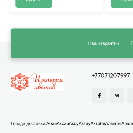
Купить
Купи
Наши гарантии
П
+77071207997
Города доставки:
Абай
Аксай
Аксу
Актау
Актобе
Алматы
Арал