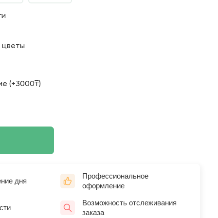
ги
о цветы
е (+3000₸)
Профессиональное
ение дня
оформление
Возможность отслеживания
сти
заказа