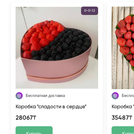
0-0-12
Бесплатная доставка
Беспл
Коробка "сладости в сердце"
Коробка 
28067₸
35487₸