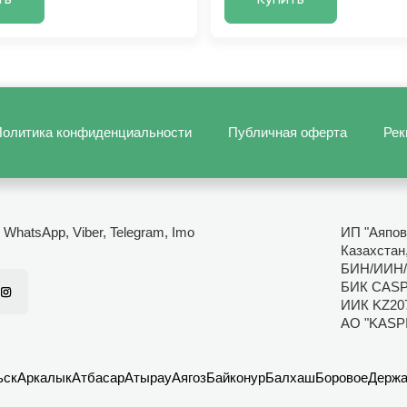
ть
Купить
олитика конфиденциальности
Публичная оферта
Рек
- WhatsApp, Viber, Telegram, Imo
ИП "Аяпов
Казахстан
БИН/ИИН/
БИК CAS
ИИК KZ20
АО "KASP
ьск
Аркалык
Атбасар
Атырау
Аягоз
Байконур
Балхаш
Боровое
Держа