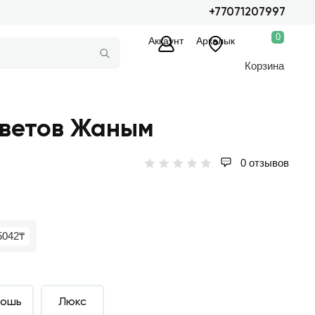
+77071207997
0
Аккаунт
Аркалык
Корзина
цветов Жаным
0 отзывов
5042₸
кошь
Люкс