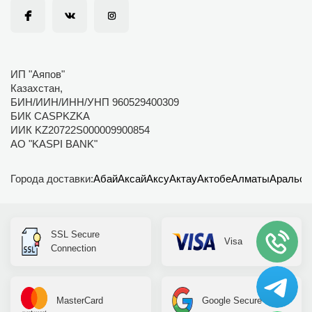
ИП "Аяпов"
Казахстан,
БИН/ИИН/ИНН/УНП 960529400309
БИК CASPKZKA
ИИК KZ20722S000009900854
АО "KASPI BANK"
Города доставки:
Абай
Аксай
Аксу
Актау
Актобе
Алматы
Аральск
SSL Secure
Visa
Connection
MasterCard
Google Secure