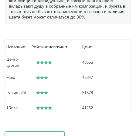
композиция индивидуальна, и каждый наш флорист
вкладывают душу в собранные им композиции, и букета в
точь в точь не бывает. в зависимости от сезона и наличия
цвета букет может отличаться до 30%
Название
Рейтинг магазина
Цена
Центр
43555
цветов
Flora
45847
Гульдер24
51578
1Roza
41262