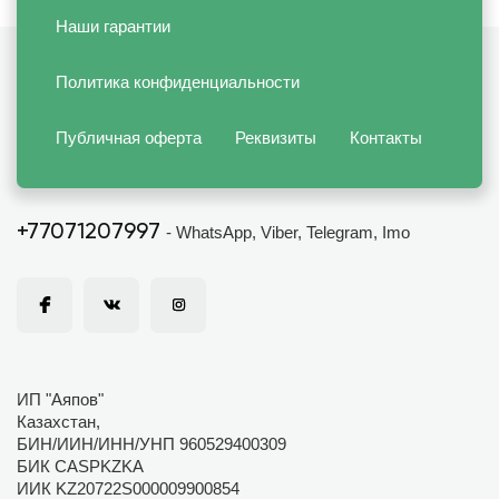
Наши гарантии
Политика конфиденциальности
Публичная оферта
Реквизиты
Контакты
+77071207997
- WhatsApp, Viber, Telegram, Imo
ИП "Аяпов"
Казахстан,
БИН/ИИН/ИНН/УНП 960529400309
БИК CASPKZKA
ИИК KZ20722S000009900854