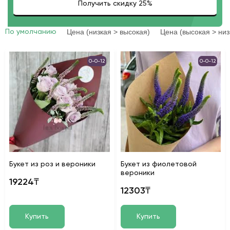
Цена (низкая > высокая)
Цена (высокая > низ
По умолчанию
0-0-12
0-0-12
Букет из роз и вероники
Букет из фиолетовой
вероники
19224₸
12303₸
Купить
Купить