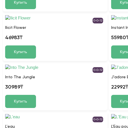
Купить
Куп
0-0-12
Ilicit Flower
Instant I
46983₸
55980
Купить
Куп
0-0-12
Into The Jungle
J'adore 
30989₸
22992
Купить
Куп
0-0-12
L'eau
L'Eau p