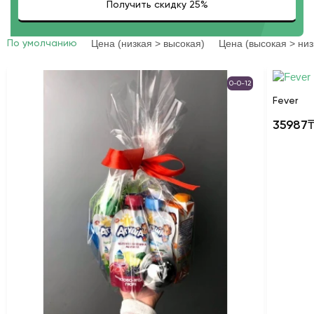
Цена (низкая > высокая)
Цена (высокая > низ
По умолчанию
0-0-12
Fever
35987