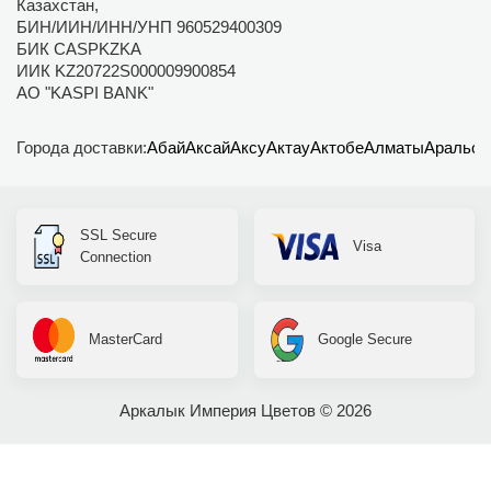
Казахстан,
БИН/ИИН/ИНН/УНП 960529400309
БИК CASPKZKA
ИИК KZ20722S000009900854
АО "KASPI BANK"
Города доставки:
Абай
Аксай
Аксу
Актау
Актобе
Алматы
Аральск
SSL Secure
Visa
Connection
MasterCard
Google Secure
Аркалык Империя Цветов © 2026