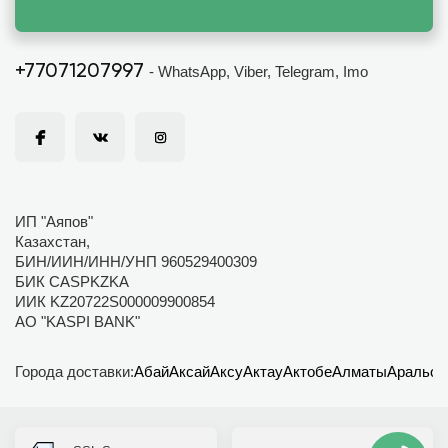
+77071207997
- WhatsApp, Viber, Telegram, Imo
ИП "Аяпов"
Казахстан,
БИН/ИИН/ИНН/УНП 960529400309
БИК CASPKZKA
ИИК KZ20722S000009900854
АО "KASPI BANK"
Города доставки:
Абай
Аксай
Аксу
Актау
Актобе
Алматы
Аральск