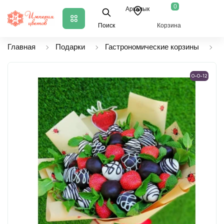
0
Аркалык
Поиск
Корзина
Главная
Подарки
Гастрономические корзины
Ф
0-0-12