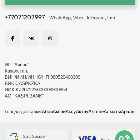
+77071207997
- WhatsApp, Viber, Telegram, Imo
ИП "Аяпов"
Казахстан,
БИН/ИИН/ИНН/УНП 960529400309
БИК CASPKZKA
ИИК KZ20722S000009900854
АО "KASPI BANK"
Города доставки:
Абай
Аксай
Аксу
Актау
Актобе
Алматы
Аральск
SSL Secure
Visa