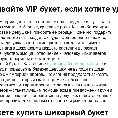
вайте VIP букет, если хотите 
перии цветов» - настоящее произведение искусства, в
льзуются отборные, красивые розы. Как наиболее ярко
ства к девушке и покорить её сердце? Конечно, подарить
ыло много лет назад и так будет. Совершенно неважно,
та девушка, а вот какие цветочки подарить – имеет
ет, вид и даже форма каждого растения выражает
 чувство, эмоции, отношение к человеку. Язык цветов
зуют флористы в композициях.
ный букет в Казахстане с
доставкой цветов в Астане
и
ах, и порадовать близкую девушку, не выходя из дома,
е с «Империей цветов». Компания предлагает заказать
т цветов, который скажет громче любых слов,
е стихов и, гарантированно, запомнится на всю жизнь.
етов – станет лучшим помощником в предложении руки и
нании в любви. Понравится ли девушке, приготовленный
ет прочитаете в полных от счастья и умиления глазах.
ете купить шикарный букет