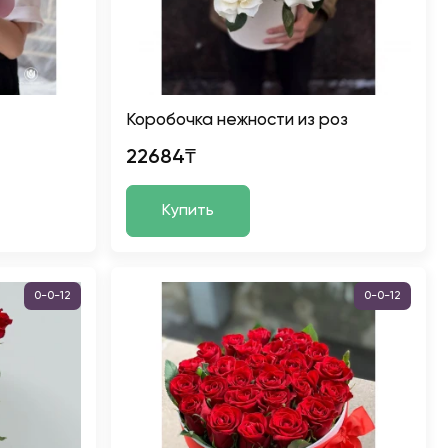
Коробочка нежности из роз
22684₸
Купить
0-0-12
0-0-12