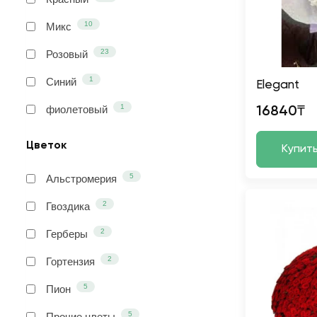
10
Микс
23
Розовый
1
Синий
Elegant
1
фиолетовый
16840₸
Цветок
Купит
5
Альстромерия
2
Гвоздика
2
Герберы
2
Гортензия
5
Пион
5
Прочие цветы