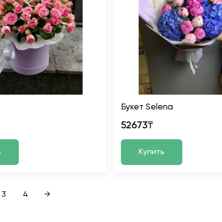
Букет Selena
52673₸
ь
Купить
3
4
→