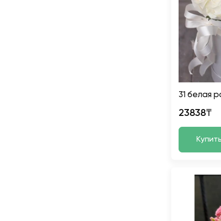
31 белая р
23838₸
Купит