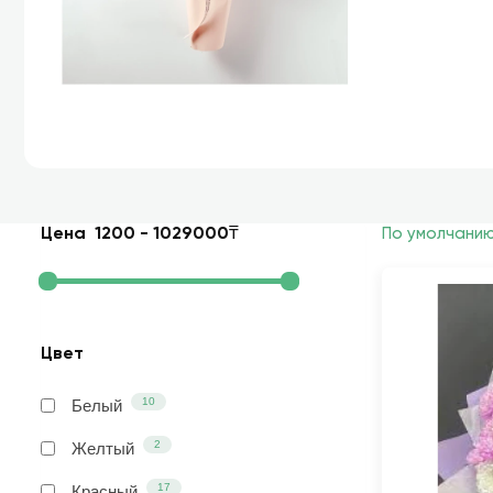
Цена
1200
-
1029000
₸
По умолчани
Цвет
10
Белый
2
Желтый
17
Красный