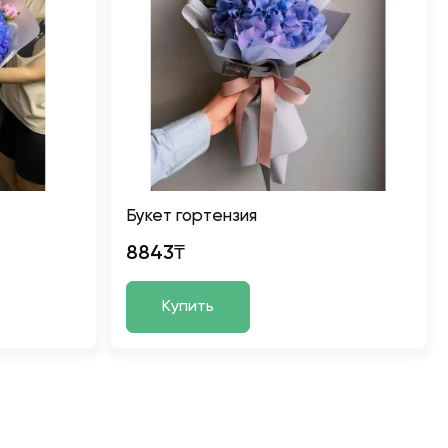
Букет гортензия
8843₸
Купить