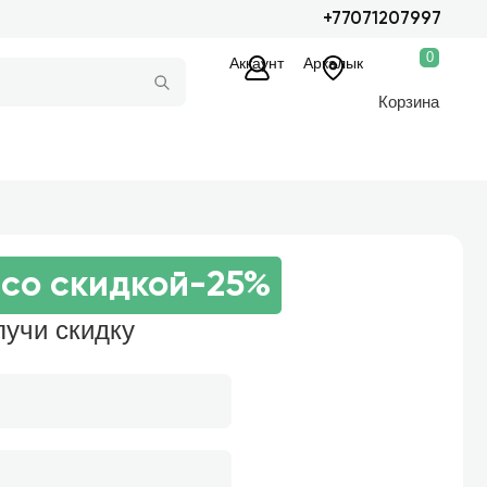
+77071207997
0
Аккаунт
Аркалык
Корзина
со скидкой
-25%
лучи скидку