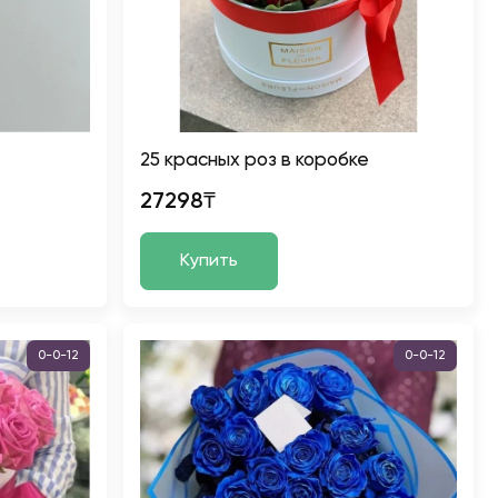
25 красных роз в коробке
27298₸
Купить
0-0-12
0-0-12