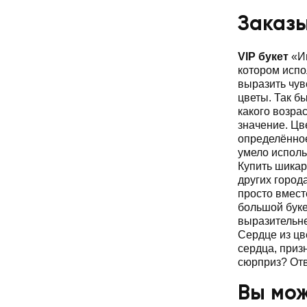
Заказы
VIP букет
«Им
котором испо
выразить чув
цветы. Так б
какого возрас
значение. Цв
определённое
умело исполь
Купить шикар
других город
просто вмест
большой буке
выразительне
Сердце из цв
сердца, приз
сюрприз? Отв
Вы мож