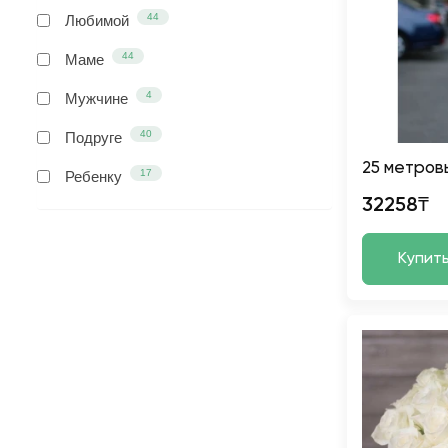
44
Любимой
44
Маме
4
Мужчине
40
Подруге
25 метров
17
Ребенку
32258₸
Купит