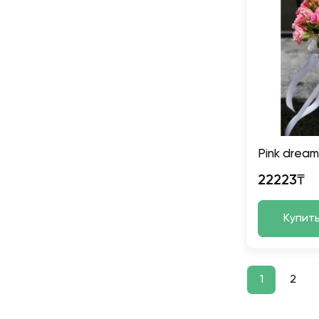
Pink dream
22223₸
Купит
1
2