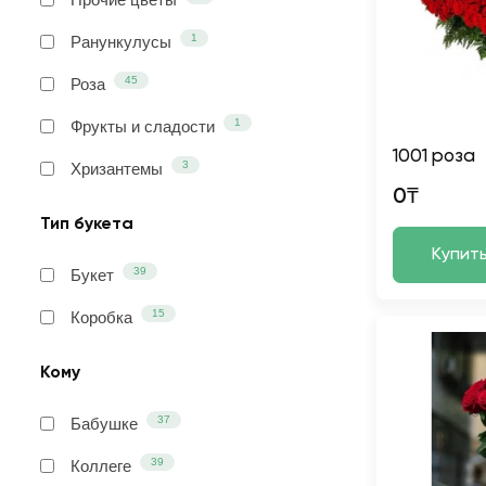
1
Ранункулусы
45
Роза
1
Фрукты и сладости
1001 роза
3
Хризантемы
0₸
Тип букета
Купит
39
Букет
15
Коробка
Кому
37
Бабушке
39
Коллеге