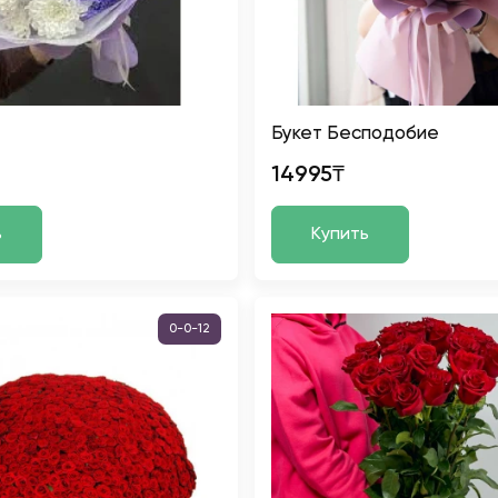
Букет Бесподобие
14995₸
ь
Купить
0-0-12