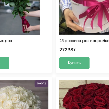
ых роз
25 розовых роз в коробк
27298₸
ь
Купить
0-0-12