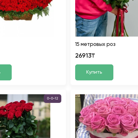
15 метровых роз
26913₸
ь
Купить
0-0-12