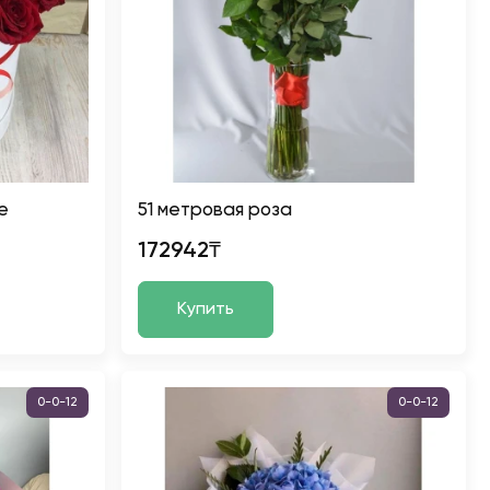
е
51 метровая роза
172942₸
Купить
0-0-12
0-0-12