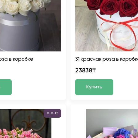
оза в коробке
31 красная роза в коробк
23838₸
ь
Купить
0-0-12