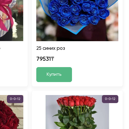
е
25 синих роз
79531₸
Купить
0-0-12
0-0-12