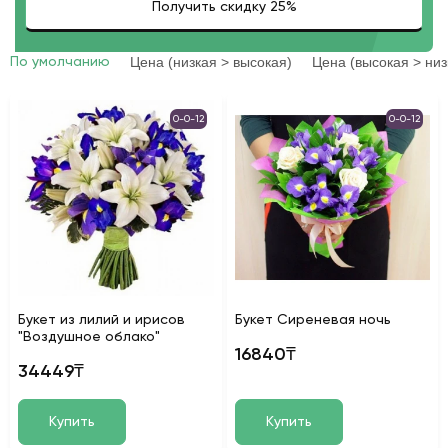
Цена (низкая > высокая)
Цена (высокая > низ
По умолчанию
0-0-12
0-0-12
Букет из лилий и ирисов
Букет Сиреневая ночь
"Воздушное облако"
16840₸
34449₸
Купить
Купить