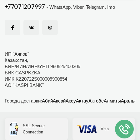
+77071207997
- WhatsApp, Viber, Telegram, Imo
ИП "Аяпов"
Казахстан,
БИН/ИИН/ИНН/УНП 960529400309
БИК CASPKZKA
ИИК KZ20722S000009900854
АО "KASPI BANK"
Города доставки:
Абай
Аксай
Аксу
Актау
Актобе
Алматы
Аральск
SSL Secure
Visa
Connection