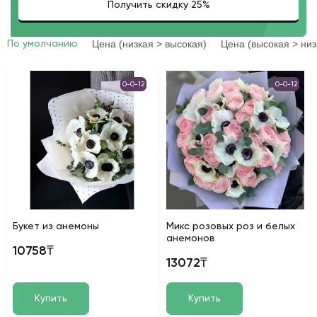
Цена (низкая > высокая)
Цена (высокая > низ
По умолчанию
0-0-12
0-0-12
Букет из анемоны
Микс розовых роз и белых
анемонов
10758₸
13072₸
Купить
Купить