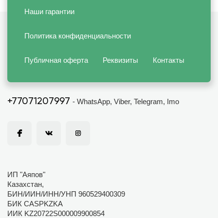
Наши гарантии
Политика конфиденциальности
Публичная оферта
Реквизиты
Контакты
+77071207997
- WhatsApp, Viber, Telegram, Imo
ИП "Аяпов"
Казахстан,
БИН/ИИН/ИНН/УНП 960529400309
БИК CASPKZKA
ИИК KZ20722S000009900854