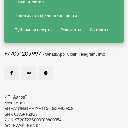
Наши гарантии
Политика конфиденциальности
Публичная оферта
Реквизиты
Контакты
+77071207997
- WhatsApp, Viber, Telegram, Imo
ИП "Аяпов"
Казахстан,
БИН/ИИН/ИНН/УНП 960529400309
БИК CASPKZKA
ИИК KZ20722S000009900854
АО "KASPI BANK"