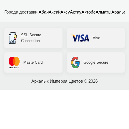
Города доставки:
Абай
Аксай
Аксу
Актау
Актобе
Алматы
Аральск
SSL Secure
Visa
Connection
MasterCard
Google Secure
Аркалык Империя Цветов © 2026